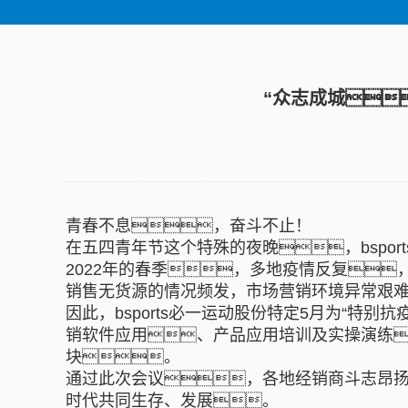
“众志成城
青春不息，奋斗不止！
在五四青年节这个特殊的夜晚，bspor
2022年的春季，多地疫情反复
销售无货源的情况频发，市场营销环境异常艰
因此，bsports必一运动股份特定5月为“
销软件应用、产品应用培训及实操演练
块。
通过此次会议，各地经销商斗志昂
时代共同生存、发展。