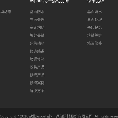
bsports必一运动品牌
徕卡品牌
一运动动态
基面防水
基面防水
界面处理
界面处理
瓷砖粘结
瓷砖粘结
填缝美缝
填缝美缝
建筑辅材
堵漏修补
修边线条
堵漏修补
胶类产品
修缮产品
修缮案例
解决方案
opyright ? 2018湖北bsports必一运动建材股份有限公司 .All rights reserv