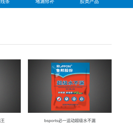
边线条
堵漏修补
胶类产品
漏王
bsports必一运动超级水不漏