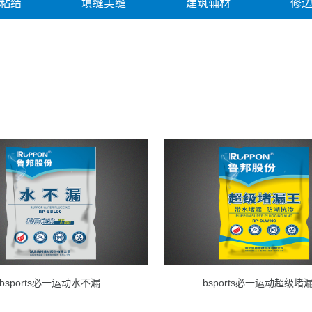
粘结
填缝美缝
建筑辅材
修
修缮产品
修缮案例
解决方案
bsports必一运动水不漏
bsports必一运动超级堵