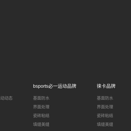
bsports必一运动品牌
徕卡品牌
一运动动态
基面防水
基面防水
界面处理
界面处理
瓷砖粘结
瓷砖粘结
填缝美缝
填缝美缝