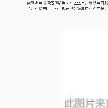
面缝隙直接渗透到墙里面，导致室内漏水
个月的修复，现在已经恢复原有的样貌；