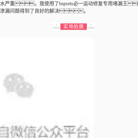
严重。我使用了bsports必一运动修复专用堵漏王
渗漏问题得到了良好的解决。
实地拍摄