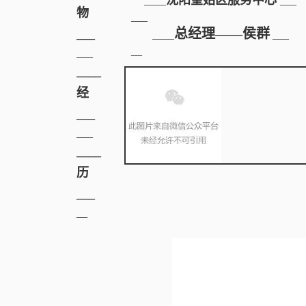
沈阳皇姑区服务中心
____
___
物
___
总经理——侯群
___
____
___
__
___
____
经
___
___
____
历
___
__