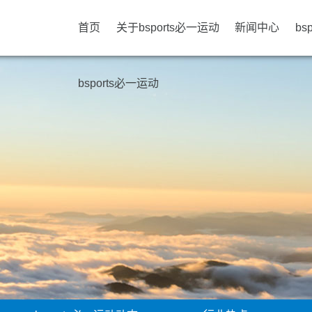
首页
关于bsports必一运动
新闻中心
bs
bsports必一运动