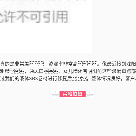
真的是非常差，渗漏率非常高。像最近接到沈阳
粗糙，通风口、女儿墙还有阴阳角这些渗漏重点部
过我们的液体
SBS
卷材进行修复后，整体情况良好，客户
实地拍摄