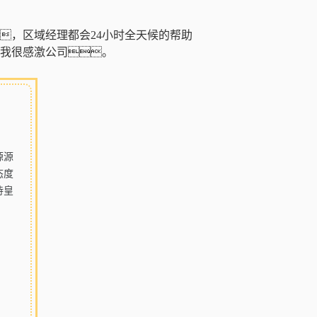
，区域经理都会
24
小时全天候的帮助
我很感激公司。
源源
态度
待皇