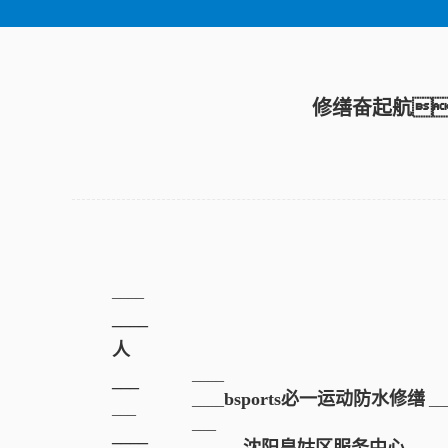
修缮奋起航
____
____
人
____
___
bsports必一运动防水修缮
____
__
___
___
____