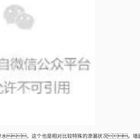
渗水，这个也是相对比较特殊的渗漏状况。墙